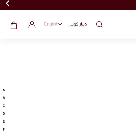
English
A
B
C
D
E
F