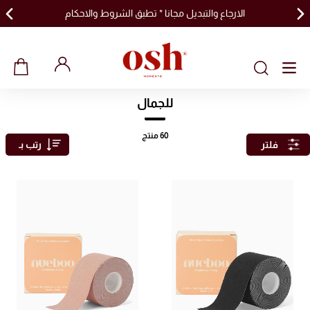
الارجاع والتبديل مجانا * تطبق الشروط والاحكام
للجمال
60
منتج
فلتر
رتب بـ