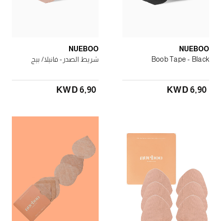
NUEBOO
NUEBOO
Boob Tape - Black
شريط الصدر- فانيلا/ بيج
KWD 6٫90
KWD 6٫90