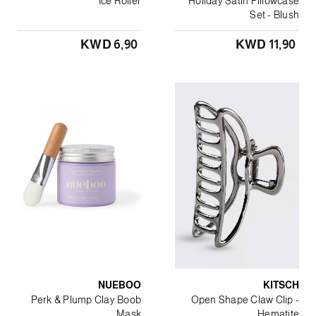
Ice Roller
Holiday Satin Pillowcase
Set - Blush
KWD 6٫90
KWD 11٫90
NUEBOO
KITSCH
Perk & Plump Clay Boob
Open Shape Claw Clip -
Mask
Hematite