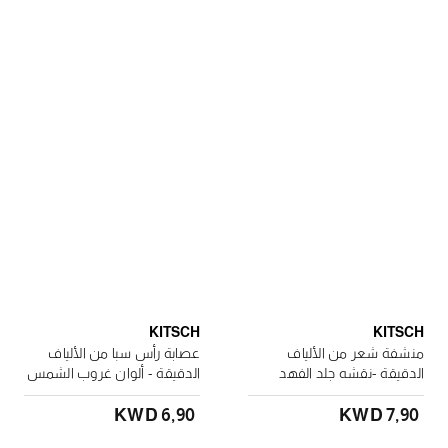
KITSCH
KITSCH
منشفة شعر من الألياف
عصابة رأس سبا من الألياف
الدقيقة -نقشه جلد الفهد
الدقيقة - ألوان غروب الشمس
KWD 6٫90
KWD 7٫90