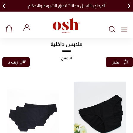
الارجاع والتبديل مجانا * تطبق الشروط والاحكام
ملابس داخلية
31
منتج
فلتر
رتب بـ