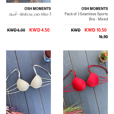
OSH MOMENTS
OSH MOMENTS
Pack of 3 Seamless Sports
3 حمالة صدر مخططة - أسود
Bra - Mixed
KWD 4٫50
KWD 10٫50
KWD 6٫00
KWD
16٫90