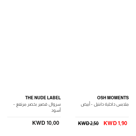
THE NUDE LABEL
OSH MOMENTS
ملابس داخلية دانتيل - أبيض
سروال قصير بخصر مرتفع -
أسود
KWD 10٫00
KWD 1٫90
KWD 2٫50