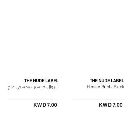
THE NUDE LABEL
THE NUDE LABEL
Hipster Brief - Black
سروال هيبستر - بنفسجي فاتح
KWD 7٫00
KWD 7٫00