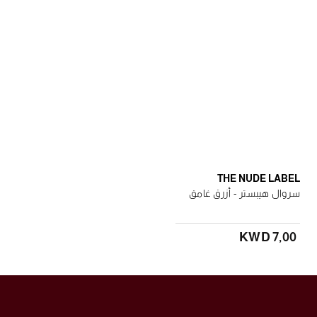
THE NUDE LABEL
سروال هيبستر - أزرق غامق
KWD 7٫00